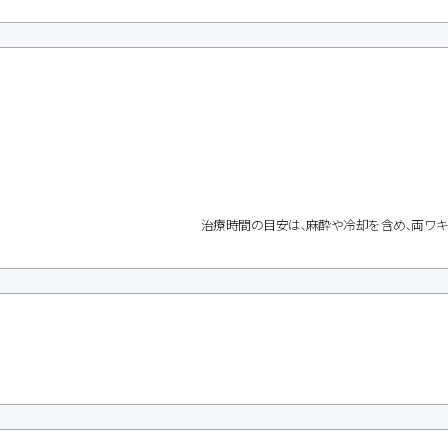
治療時間の目安は､麻酔や冷却を含め､両ワ
）