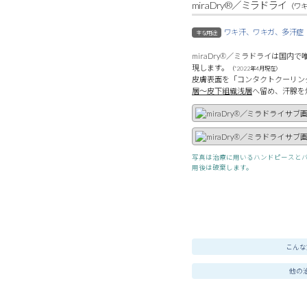
miraDry®／ミラドライ
（ワ
ワキ汗、ワキガ、多汗症
主な用途
miraDry®／ミラドライは国
現します。
（*2022年4月現在）
皮膚表面を「コンタクトクーリン
層～皮下組織浅層
へ留め、汗腺を
写真は治療に用いるハンドピースと
用後は破棄します。
こんな
他の