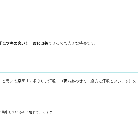
汗
と
ワキの臭い
を
一度に改善
できるのも大きな特長です。
」と臭いの原因「アポクリン汗腺」（両方あわせて一般的に汗腺といいます）を
が集中している深い層まで、マイクロ