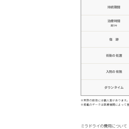
持続
期間
治療
時間
両ワキ
傷 跡
術後の
処置
入院の
有無
ダウン
タイム
※実際の数値には個人差があります
※掲載のデータは医療機関によって
ミラドライの費用について