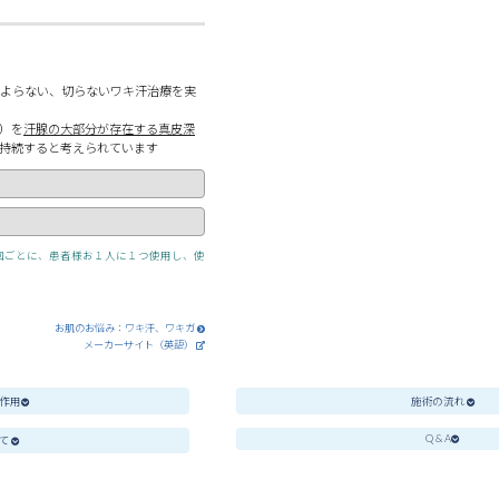
によらない、切らないワキ汗治療を実
）を
汗腺の大部分が存在する真皮深
持続すると考えられています
回ごとに、患者様お１人に１つ使用し、使
お肌のお悩み：ワキ汗、ワキガ
メーカーサイト（英語）
作用
施術の流れ
Q & A
て