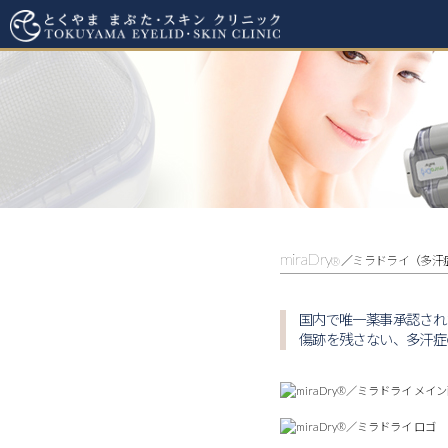
と
く
や
ま
ま
ぶ
た・
ス
キ
miraDry
ン
® ／ミラドライ（多
ク
リ
国内で唯一薬事承認され
ニ
傷跡を残さない、多汗症
ッ
ク