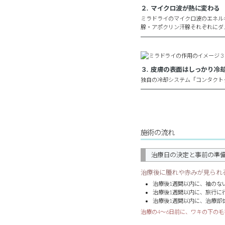
２. マイクロ波が熱に変わる
ミラドライのマイクロ波のエネル
腺・アポクリン汗腺それぞれにダ
３. 皮膚の表面はしっかり冷
独自の冷却システム「コンタクト
施術の流れ
治療日の決定と事前の準
治療後に腫れや赤みが見られ
治療後1週間以内に、袖のな
治療後1週間以内に、旅行に
治療後1週間以内に、治療部
治療の4～6日前に、ワキの下の