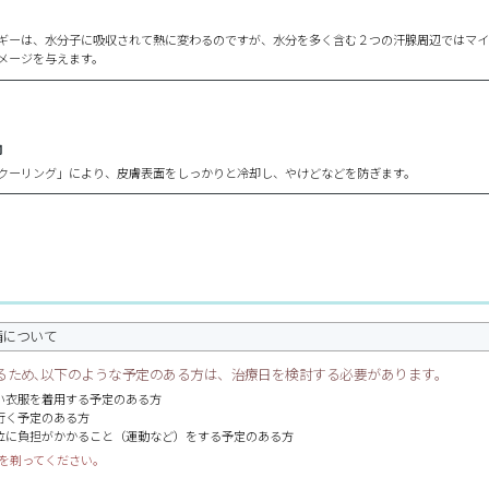
ギーは、水分子に吸収されて熱に変わるのですが、水分を多く含む２つの汗腺周辺ではマ
メージを与えます。
却
クーリング」により、皮膚表面をしっかりと冷却し、やけどなどを防ぎます。
備について
るため､以下のような予定のある方は、治療日を検討する必要があります。
い衣服を着用する予定のある方
行く予定のある方
位に負担がかかること（運動など）をする予定のある方
毛を剃ってください。