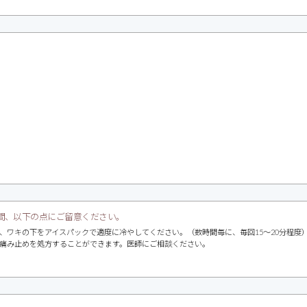
の間、以下の点にご留意ください。
、ワキの下をアイスパックで適度に冷やしてください。（数時間毎に、毎回15～20分程度
痛み止めを処方することができます。医師にご相談ください。