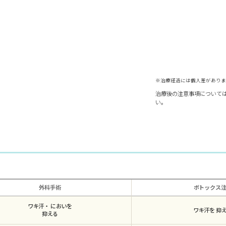
※治療経過には個人差がありま
治療後の注意事項について
い。
外科手術
ボトックス
ワキ汗・
においを
ワキ汗を
抑
抑える