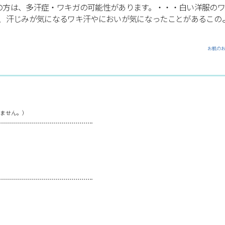
お肌の
ません。）