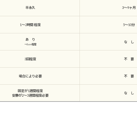
半永久
3～9ヶ月
1～2時間
程度
5～10分
あ り
な し
～5cm程度
3回程度
不 要
場合により必要
不 要
固定が1週間程度
な し
安静が2～3週間程度必要