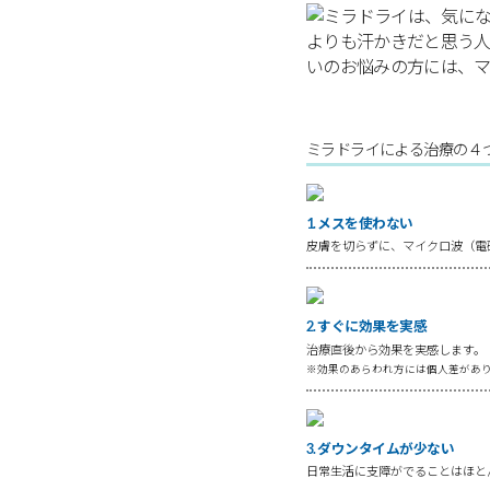
ミラドライによる治療の４
1. メスを使わない
皮膚を切らずに、マイクロ波（電
2. すぐに効果を実感
治療直後から効果を実感します。
※効果のあらわれ方には個人差があ
3. ダウンタイムが少ない
日常生活に支障がでることはほと