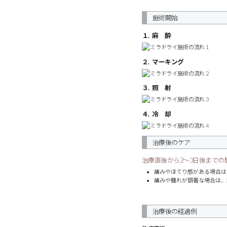
施術開始
１. 麻 酔
２. マーキング
３. 照 射
４. 冷 却
治療後のケア
治療直後から2～3日後まで
痛みやほてり感がある場合は
痛みや腫れが顕著な場合は、
治療後の経過例