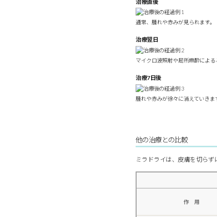
治療直後
通常、腫れや赤みが見られます。
治療翌日
マイクロ波照射や局所麻酔による
治療7日後
腫れや赤みが徐々に消えていきま
他の治療との比較
ミラドライは、皮膚を切らず
作 用