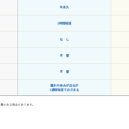
半永久
1時間程度
な し
不 要
不 要
腫れや赤みが出るが
1週間程度でおさまる
。
差異がある場合があります。