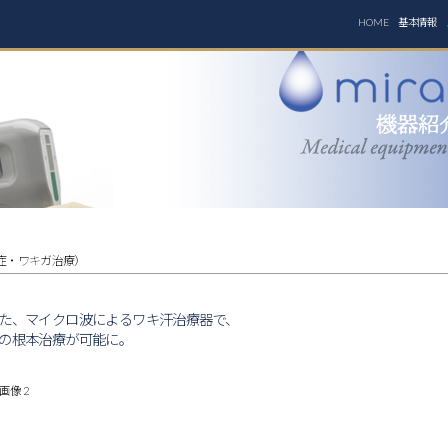
HOME
基本情報
汗症・ワキガ治療）
た、マイクロ波によるワキ汗治療器で、
の根本治療が可能に。