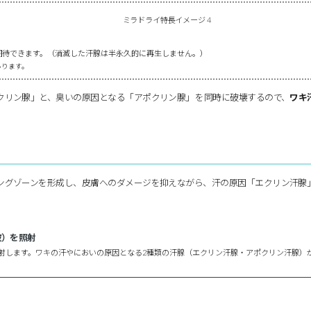
期待できます。（消滅した汗腺は半永久的に再生しません。）
あります。
クリン腺」と、臭いの原因となる「アポクリン腺」 を同時に破壊するので、
ワキ
ングゾーンを形成し、皮膚へのダメージを抑えながら、汗の原因「エクリン汗腺
波）を照射
射します。ワキの汗やにおいの原因となる2種類の汗腺（エクリン汗腺・アポクリン汗腺）