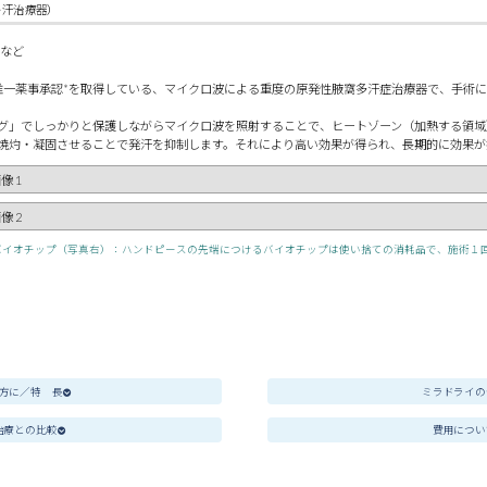
キ汗治療器）
など
内で唯一薬事承認*を取得している、マイクロ波による重度の原発性腋窩多汗症治療器で、手術
グ」でしっかりと保護しながらマイクロ波を照射することで、ヒートゾーン（加熱する領域
焼灼・凝固させることで発汗を抑制します。それにより高い効果が得られ、長期的に効果が
バイオチップ
（写真右）
：ハンドピースの先端につけるバイオチップは使い捨ての消耗品で、施術１
方に／特 長
ミラドライの
治療との比較
費用につい