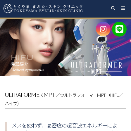
と
く
や
ま
ま
ぶ
た・
ス
キ
ン
ULTRAFORMER MPT
／ウルトラフォーマーMPT （HIFU／
ク
ハイフ）
リ
ニ
メスを使わず、高密度の超音波エネルギーによ
ッ