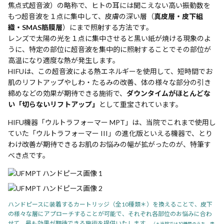
焦点式超音波）の略称で、ヒトの耳には聞こえない高い振動数を
もつ超音波を１点に集中して、皮膚の深い層（
真皮層・皮下組
織・SMAS筋膜層
）にまで照射する方法です。
レンズで太陽の光を１点に集中させると黒い紙が焼ける現象のよ
うに、特定の部位に超音波を集中的に照射することでその部位が
高温になり適度な熱が発生します。
HIFUは、この超音波による熱エネルギーを使用して、短時間でお
肌のリフトアップやしわ・たるみの改善、体の様々な部分の引き
締めなどの効果が期待できる施術で、
ダウンタイムがほとんどな
い「切らないリフトアップ」
として重宝されています。
HIFU機器「ウルトラフォーマー MPT」は、当院でこれまで使用し
ていた「ウルトラフォーマー III」の進化版といえる機器で、とり
わけ改善が期待できるお肌のお悩みの幅が拡がったのが、特筆す
べき点です。
ハンドピースに装着するカートリッジ（全10種類＊）を換えることで、皮下
の様々な層にアプローチすることが可能で、それぞれ各部位のお悩みに合わ
せて、最も効果が期待できる施術を提供いたします。
（＊当院では10種類のうち、患