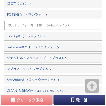
XEO™（ゼオ）
POTENZA
（ポテンツァ）
ウルトラフォーマー MPT
（HIFU／ハイフ）
miraDry®
（ミラドライ）
hydrafacial©
ハイドラフェイシャル
ジェントル・マックス・
プロ・プラス®
ソプラノアイス・
プラチナム
StarWalker®
（スターウォーカー）
CLEAN & BLOOM・
エレクトロポレーション
クリニック予約
電 話
機器紹介トップへ