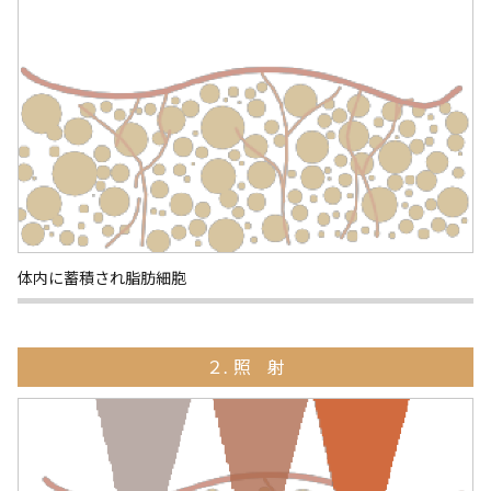
体内に蓄積され脂肪細胞
２. 照 射