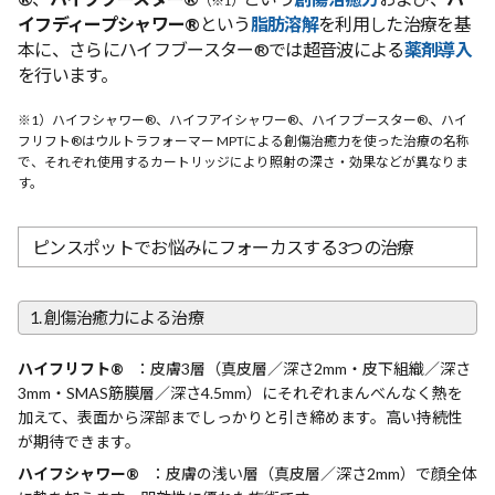
（※1）
イフディープシャワー®
という
脂肪溶解
を利用した治療を基
本に、さらにハイフブースター®では超音波による
薬剤導入
を行います。
※1）ハイフシャワー®、ハイフアイシャワー®、ハイフブースター®、ハイ
フリフト®はウルトラフォーマー MPTによる創傷治癒力を使った治療の名称
で、それぞれ使用するカートリッジにより照射の深さ・効果などが異なりま
す。
ピンスポットでお悩みにフォーカスする3つの治療
1. 創傷治癒力による治療
ハイフリフト®
：皮膚3層（真皮層／深さ2mm・皮下組織／深さ
3mm・SMAS筋膜層／深さ4.5mm）にそれぞれまんべんなく熱を
加えて、表面から深部までしっかりと引き締めます。高い持続性
が期待できます。
ハイフシャワー®
：皮膚の浅い層（真皮層／深さ2mm）で顔全体