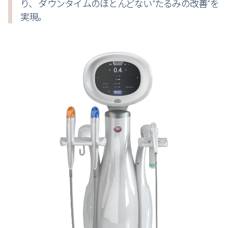
り、
ダウンタイムのほとんどない”たるみの改善”を
ク
実現。