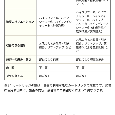
点状照射・線状照射の4パ
ターン
ハイフリフト®、ハイフ
シャワー®、ハイフアイ
ハイフリフト®、ハイフ
シャワー®、ハイフブー
治療のバリエーション
シャワー®、ハイフアイシ
スター®、ハイフディープ
ャワー®（創傷治癒）
シャワー®（創傷治癒／
脂肪溶解／薬剤導入）
お肌のたるみ改善・引き
お肌のたるみ改善・引き
締め、リフトアップ、薬
改善できる悩み
締め、リフトアップ など
剤導入による美肌効果 な
ど
施術中の痛み・熱さ
部位により鈍痛
部位により軽微な痛み
麻 酔
不 要
不 要
ダウンタイム
ほぼなし
ほぼなし
※1： カートリッジの数は、機器で利用可能なカートリッジの総数です。実際
に使用する数は、施術の内容、患者様のご要望などによって異なります。