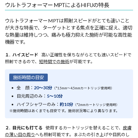
ウルトラフォーマー MPTによるHIFUの特長
ウルトラフォーマー MPTは照射スピードがとても速いこと
が大きな特長で、ターゲットとする焦点を正確に捉え、適切
な熱量は維持しつつ、痛みも極力抑えた施術が可能な高性能
機器です。
１. ハイスピード
高い正確性を保ちながらとても速いスピードで
照射できるので、
短時間での施術
が可能です。
施術時間の目安
全 顔：
20〜30分
（*1.5mm～4.5mmカートリッジ使用時）
目元周辺のみ：
5〜10分
ハイフシャワーのみ：
約10分
（*2mmカートリッジ使用時）
※施術時間はあくまでも目安です。施術状況等により異なります。
２. 目元にも打てる
使用するカートリッジを替えることで、
皮膚
の薄い目の周り
へも照射可能です。まぶたの引き上げや目尻のし