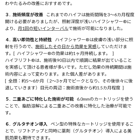
わやたるみの改善におすすめです。
３. 施術頻度が改善
これまでのハイフは施術間隔を3〜6カ月程度
開ける必要がありましたが、照射深度が浅いハイフシャワー®に
より、
月1回の短いインターバル
で施術が可能になりました。
４. 高い即効性と持続性
ハイフシャワー®は皮膚の浅い部分に照
射を行うので、
施術したその日から効果を実感
していただけま
す。[ ハイフシャワー®の効果は約1ヶ月持続します。 ]
ハイフリフト®は、施術後90日以内で順調に結果が出ていること
を実感して頂ける患者様が多いです。ただし効果の持続期間は施
術内容によって変わります。また個人差があります。
[ 全顔：約5〜6か月（ 2〜3ヶ月でピークとなり、その後徐々に後
退していきます）目元の周辺：施術直後から約1.5カ月程度 ]
５. 二重あごに特化した施術が可能
6.0mmのカートリッジを使う
ことで、脂肪溶解による二重あごの改善に特化した治療が可能で
す。
６. グルタチオン導入
ペン型の特殊なカートリッジを使用するこ
とで、リフトアップと同時に薬剤（グルタチオン）導入による美
肌効果も期待できます。