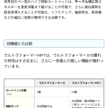
世界初のペン型のハイフ照射カートリッジは、
サークル状に
熱エ
ネルギーを真皮深層まで届けることが可能で、さらに美白薬剤を
超音波導入することが可能な、リフトアップ、脂肪除去、肌改善
などの幅広い効果が期待できる治療です。
旧機器との比較
ウルトラフォーマーMPTは、ウルトラフォーマーⅢの優れ
た特性はそのままに、さらに一歩進んだ嬉しい機能が備わっ
ています。
ウルトラフォーマーⅢ
ウルトラフォーマーMPT
カートリッジの数
7種
10種
（※1）
点状照射・線状照射＋ペ
ン型カートリッジによる
照射モード
点状照射のみ