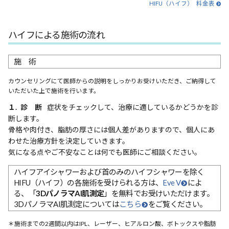
HIFU（ハイフ） 料金表
ハイフによる施術の流れ
施 術
カウンセリングにて医師からの説明をしっかりお受けいただき、ご納得して
いただいた上で施術を行います。
１. 診 断
症状をチェックして、治療に適しているかどうかを診
断します。
骨格や肉付き、脂肪の厚さには個人差がありますので、個人にあ
わせた治療方針を決定していきます。
気になる点やご不安なことは何でも医師にご相談ください。
ハイフアイシャワーおよび首のみのハイフシャワーを除く
HIFU（ハイフ）の各施術を受けられる方は、
Eve V
によ
る、「
3DパノラマAI肌測定
」を無料でお受けいただけます。
3DパノラマAI肌測定については
こちら
をご覧ください。
＊施術までの2週間以内はIPL、レーザー、ヒアルロン酸、ボトックスや脂肪