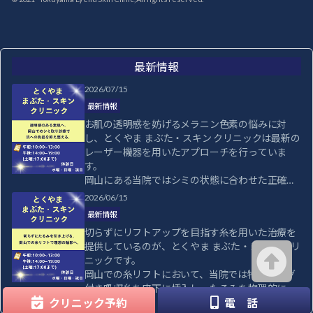
最新情報
2026/07/15
最新情報
お肌の透明感を妨げるメラニン色素の悩みに対
し、とくやま まぶた・スキン クリニックは最新の
レーザー機器を用いたアプローチを行っていま
す。

岡山にある当院ではシミの状態に合わせた正確な
診断と最適なレーザー波長の選択で、肌への負担
2026/06/15
を抑えつつ効率的に色素を分解するシミ取り治療
最新情報
を行うことが可能です。

切らずにリフトアップを目指す糸を用いた治療を
そばかすや後天性真皮メラノサイトーシスなど、
提供しているのが、とくやま まぶた・スキン クリ
肌トラブルに対して専門的な知見から最適な治療
ニックです。

を提示いたします。

岡山での糸リフトにおいて、当院では特殊なコグ
お肌のトーンを明るく整えることで、毎日のメイ
付き吸収糸を皮下に挿入し、たるみを物理的に引
クもより楽しくなるはずです。

き上げることで、シャープなフェイスラインを作
クリニック予約
電 話
健やかな素肌を作るために、当院へご相談くださ