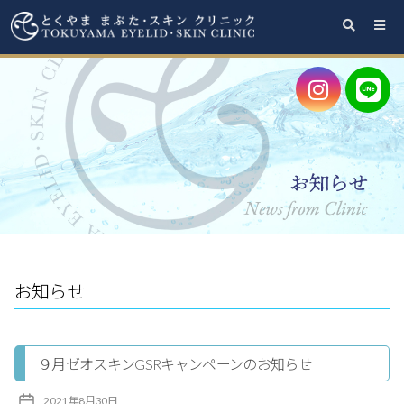
と
く
や
ま
ま
ぶ
た・
ス
キ
ン
お知らせ
ク
リ
９月ゼオスキンGSRキャンペーンのお知らせ
ニ
ッ
投
2021年8月30日