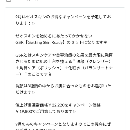
ク
稿
日
9月はゼオスキンのお得なキャンペーンを予定してお
ります💄✨
ゼオスキンを始めるにあたってかかせない
GSR【Getting Skin Ready】のセットになります🌹
GSRとはスキンケアや美容治療の効果を最大限に発揮
させるために肌の土台を整える＂洗顔（クレンザー）
＋角質ケア（ポリッシュ）＋化粧水（バランサートナ
ー）＂のことです🧴
洗顔は3種類の中からお肌に合ったものをお選びいた
だけます✨
値上げ後通常価格￥22,220をキャンペーン価格
￥19,800でご用意しております✨
9月のみのキャンペーンとなりますのでこの機会にぜ