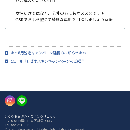
ひご購入ください💁🏻‍♀️
女性だけではなく、男性の方にもオススメです👨
GSRでお肌を整えて綺麗な素肌を目指しましょう☺️💎
＊＊8月脱毛キャンペーン延長のお知らせ＊＊
10月脱毛＆ゼオスキンキャンペーンのご紹介
Instagram
LINE
とくやま まぶた・スキン クリニック
〒700-0945 岡山市南区新保1615-7
TEL. 086-241-1110
© 2021 Tokuyama Eyelid Skin Clinic, All rights reserved.