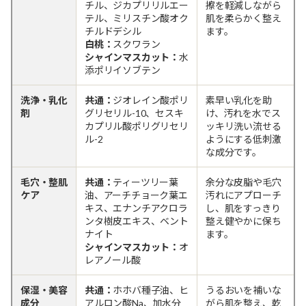
チル、ジカプリリルエー
擦を軽減しながら
テル、ミリスチン酸オク
肌を柔らかく整え
チルドデシル
ます。
白桃：
スクワラン
シャインマスカット：
水
添ポリイソブテン
洗浄・乳化
共通：
ジオレイン酸ポリ
素早い乳化を助
剤
グリセリル-10、セスキ
け、汚れを水でス
カプリル酸ポリグリセリ
ッキリ洗い流せる
ル-2
ようにする低刺激
な成分です。
毛穴・整肌
共通：
ティーツリー葉
余分な皮脂や毛穴
ケア
油、アーチチョーク葉エ
汚れにアプローチ
キス、エナンチアクロラ
し、肌をすっきり
ンタ樹皮エキス、ベント
整え健やかに保ち
ナイト
ます。
シャインマスカット：
オ
レアノール酸
保湿・美容
共通：
ホホバ種子油、ヒ
うるおいを補いな
成分
アルロン酸Na、加水分
がら肌を整え、乾