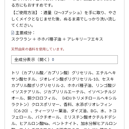
る方にもおすすめです。
【ご使用方法】：適量（2～3プッシュ）を手に取り、やさ
しくメイクとなじませた後、ぬるま湯でしっかり洗い流し
てください。
主要成分：
スクワラン ＋ ホホバ種子油 ＋ アレキリーフエキス
天然由来の香料を使用しています。
全成分表示（開く）
トリ（カプリル酸／カプリン酸）グリセリル、エチルヘキ
サン酸セチル、ジオレイン酸ポリグリセリル-10、セスキ
カプリル酸ポリグリセリル-2、ホホバ種子油、リンゴ酸ジ
イソステアリル、ジカプリリルエーテル、イソペンチルジ
オール、銅クロロフィル、（HDI/トリメチロールヘキシル
ラクトン）クロスポリマー、香料、水添ポリオレフィン
（C6-20）、ティーツリー葉油、ダイズ油、BG、水、トコ
フェロール、バクチオール、ミリスチン酸オクチルドデシ
ル、ヒアルロン酸Na、ベントナイト、加水分解ヒアルロン