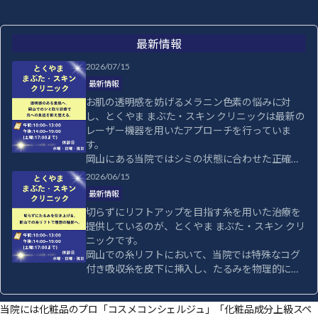
最新情報
2026/07/15
最新情報
お肌の透明感を妨げるメラニン色素の悩みに対
し、とくやま まぶた・スキン クリニックは最新の
レーザー機器を用いたアプローチを行っていま
す。

岡山にある当院ではシミの状態に合わせた正確な
診断と最適なレーザー波長の選択で、肌への負担
2026/06/15
を抑えつつ効率的に色素を分解するシミ取り治療
最新情報
を行うことが可能です。

切らずにリフトアップを目指す糸を用いた治療を
そばかすや後天性真皮メラノサイトーシスなど、
提供しているのが、とくやま まぶた・スキン クリ
肌トラブルに対して専門的な知見から最適な治療
ニックです。

を提示いたします。

岡山での糸リフトにおいて、当院では特殊なコグ
お肌のトーンを明るく整えることで、毎日のメイ
付き吸収糸を皮下に挿入し、たるみを物理的に引
クもより楽しくなるはずです。

き上げることで、シャープなフェイスラインを作
健やかな素肌を作るために、当院へご相談くださ
り出しています。

い。
当院には化粧品のプロ「コスメコンシェルジュ」「化粧品成分上級スペ
患者様の皮膚の厚みやタルミの程度を診察し、最