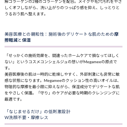
解コラーゲンの2種のコラーゲンを配合。メイクや毛穴汚れをやさ
しくオフしながら、洗い上がりのつっぱり感を抑え、しっとりと
うるおう肌へ整えます。
美容医療との親和性：施術後のデリケートな肌のための
摩
擦軽減
と
保湿
「せっかくの施術効果を、間違ったホームケアで損なってほしく
ない」というコスメコンシェルジュの想いがMegameeの原点で
す。
美容医療後の肌は一時的に乾燥しやすく、外部刺激にも非常に敏
感な状態になります。Megameeのクッション性の高いオイルは、
物理的な摩擦を最小限に抑えながら、保湿成分でデリケートな肌
をやさしく保護。「守り」のケアが必要な時期のクレンジングに
最適です。
「なじませるだけ」の低刺激設計
W洗顔不要・摩擦レス