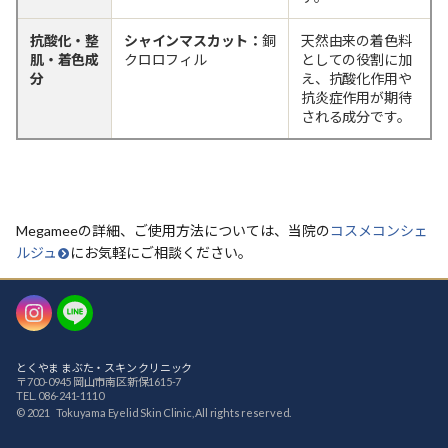
抗酸化・整
シャインマスカット：
銅
天然由来の着色料
肌・着色成
クロロフィル
としての役割に加
分
え、抗酸化作用や
抗炎症作用が期待
される成分です。
Megameeの詳細、ご使用方法については、当院の
コスメコンシェ
ルジュ
にお気軽にご相談ください。
Instagram
LINE
とくやま まぶた・スキン クリニック
〒700-0945 岡山市南区新保1615-7
TEL. 086-241-1110
© 2021 Tokuyama Eyelid Skin Clinic, All rights reserved.