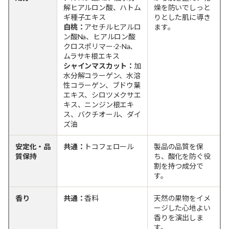
解ヒアルロン酸、ハトム
燥を防いでしっと
ギ種子エキス
りとした肌に導き
白桃：
アセチルヒアルロ
ます。
ン酸Na、ヒアルロン酸
クロスポリマー-2-Na、
ムラサキ根エキス
シャインマスカット：
加
水分解コラーゲン、水溶
性コラーゲン、ブドウ葉
エキス、シロツメクサエ
キス、ニンジン根エキ
ス、バクチオール、ダイ
ズ油
安定化・品
共通：
トコフェロール
製品の品質を保
質保持
ち、酸化を防ぐ役
割を持つ成分で
す。
香り
共通：
香料
天然の果物をイメ
ージした心地よい
香りを演出しま
す。