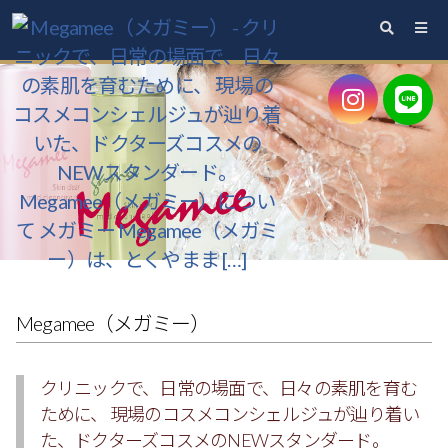
と
く
や
ま
ま
ぶ
た・
ス
キ
ン
Megamee（メガミー）
ク
リ
クリニックで、日常の場面で、日々の素肌を育む
ニ
ために、
現場のコスメコンシェルジュが辿り着い
ッ
た、ドクターズコスメのNEWスタンダード。