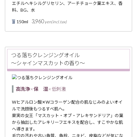
エチルへキシルグリセリン、アーチチョーク葉エキス、香
料、BG、水
3,960
150ml
つる落ちクレンジングオイル
〜シャインマスカットの香り〜
高洗浄
×
保 湿
× 低刺激
Wヒアルロン酸✕Wコラーゲン配合の肌なじみのよいオイ
ルで洗顔後もつるすべ肌へ。
果実の女王「マスカット・オブ・アレキサンドリア」の葉
から抽出したアレキリーフエキスを配合し、すこやかな肌
へ導きます。
毛穴の汚れや古い角質、角栓、ニキビ、皮脂などが気にな