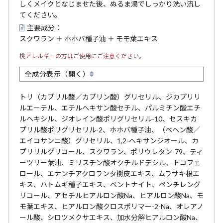
しくメイクとなじませた後、ぬるま湯でしっかり洗い流し
てください。
主要成分：
スクワラン ＋ ホホバ種子油 ＋ モモ葉エキス
桃アレルギーの方はご使用にご注意ください。
全成分表示（開く）
トリ（カプリル酸／カプリン酸）グリセリル、ジカプリリ
ルエーテル、エチルヘキサン酸セチル、パルミチン酸エチ
ルヘキシル、ジオレイン酸ポリグリセリル-10、セスキカ
プリル酸ポリグリセリル-2、ホホバ種子油、（ベヘン酸／
エイコサンニ酸）グリセリル、1,2-ヘキサンジオール、カ
プリリルグリコール、スクワラン、ポリウレタン-79、ティ
ーツリー葉油、ミリスチン酸オクチルドデシル、トコフェ
ロール、エナンチアクロランタ樹皮エキス、ムラサキ根エ
キス、ハトムギ種子エキス、ベントナイト、ペンチレング
リコール、アセチルヒアルロン酸Na、ヒアルロン酸Na、モ
モ葉エキス、ヒアルロン酸クロスポリマー-2-Na、オレアノ
ール酸、シロツメクサエキス、加水分解ヒアルロン酸Na、