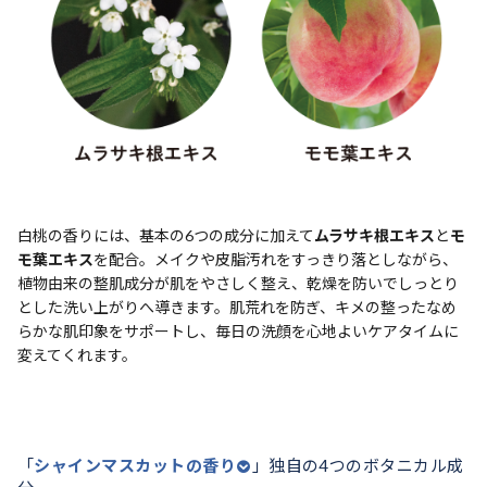
白桃の香りには、基本の6つの成分に加えて
ムラサキ根エキス
と
モ
モ葉エキス
を配合。メイクや皮脂汚れをすっきり落としながら、
植物由来の整肌成分が肌をやさしく整え、乾燥を防いでしっとり
とした洗い上がりへ導きます。肌荒れを防ぎ、キメの整ったなめ
らかな肌印象をサポートし、毎日の洗顔を心地よいケアタイムに
変えてくれます。
「
シャインマスカットの香り
」独自の4つのボタニカル成