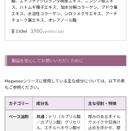
酸、エナンチアクロランタ樹皮エキス、ニンジン根エキ
ス、ハトムギ種子エキス、加水分解コラーゲン、ブドウ葉
エキス、水溶性コラーゲン、シロツメクサエキス、アーチ
チョーク葉エキス、オレアノール酸
3,960
150ml
製品を安心してお使いいただくために
Megameeシリーズに使用している主な成分については、以下の表
もご参照ください。
カテゴリー
成分名
主な役割・特徴
ベース油剤
共通：
トリ（カプリル酸
厚みのあるオイル
／カプリン酸）グリセリ
でメイクや日焼け
ル、エチルヘキサン酸セ
止めを浮かせ、摩