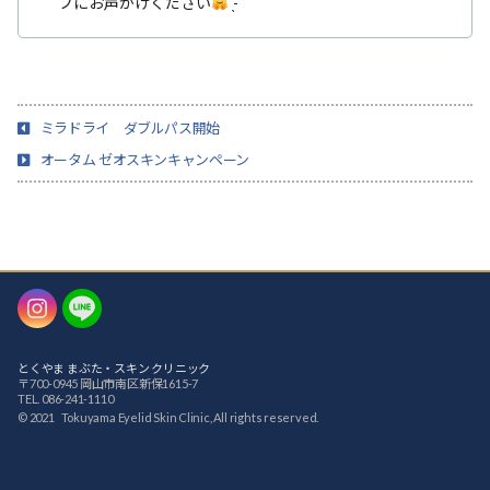
フにお声かけください
̖́-‬
ミラドライ ダブルパス開始
オータム ゼオスキンキャンペーン
Instagram
LINE
とくやま まぶた・スキン クリニック
〒700-0945 岡山市南区新保1615-7
TEL. 086-241-1110
© 2021 Tokuyama Eyelid Skin Clinic, All rights reserved.