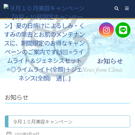
と
く
や
ま
ま
ぶ
た・
ス
キ
ン
お知らせ
ク
リ
９月１０月美容キャンペーン
ニ
ッ
投
2023年9月16日