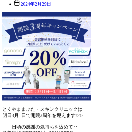
ー
投
2024年2月29日
稿
日
とくやままぶた・スキンクリニックは
明日3月1日で開院3周年を迎えます✨✨
日頃の感謝の気持ちを込めて‥