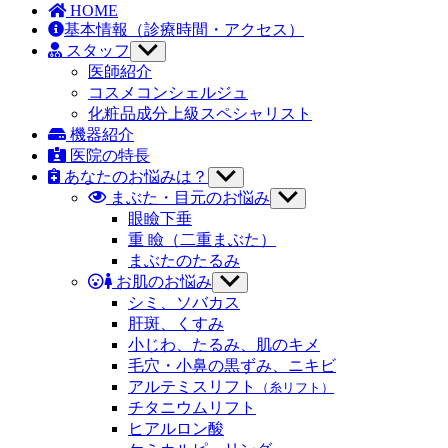
ー
HOME
を
基本情報
（診療時間・アクセス）
表
スタッフ
サ
示
ブ
医師紹介
メ
コスメコンシェルジュ
ニ
化粧品成分上級スペシャリスト
ュ
機器紹介
ー
医院の特長
を
あなたのお悩みは？
表
サ
示
ブ
まぶた・目元のお悩み
サ
メ
ブ
眼瞼下垂
ニ
メ
重 瞼（二重まぶた）
ュ
ニ
まぶたのたるみ
ー
ュ
お肌のお悩み
サ
を
ー
ブ
シミ、ソバカス
表
を
メ
示
肝斑、くすみ
表
ニ
示
小じわ、たるみ、肌のキメ
ュ
毛穴・小鼻の黒ずみ、ニキビ
ー
アルテミスリフト
（糸リフト）
を
チタニウムリフト
表
示
ヒアルロン酸