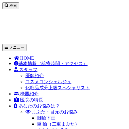
コ
検索
ン
テ
ン
ツ
へ
と
ス
キ
メニュー
ッ
く
HOME
プ
基本情報
（診療時間・アクセス）
や
スタッフ
医師紹介
ま
コスメコンシェルジュ
化粧品成分上級スペシャリスト
ま
機器紹介
医院の特長
ぶ
あなたのお悩みは？
まぶた・目元のお悩み
た・
眼瞼下垂
重 瞼（二重まぶた）