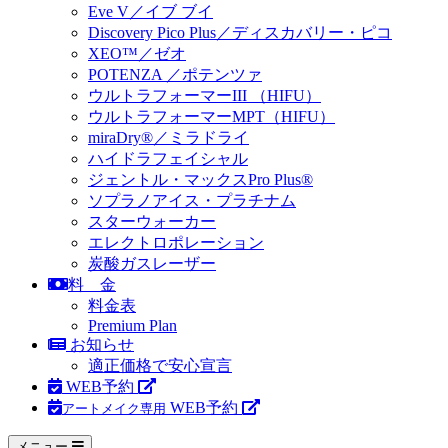
Eve V
／イブ ブイ
Discovery Pico Plus
／ディスカバリー・ピコ
XEO™／ゼオ
POTENZA
／ポテンツァ
ウルトラフォーマーIII
（HIFU）
ウルトラフォーマーMPT
（HIFU）
miraDry®／ミラドライ
ハイドラフェイシャル
ジェントル・マックス
Pro Plus®
ソプラノアイス
・プラチナム
スターウォーカー
エレクトロポレーション
炭酸ガスレーザー
料 金
料金表
Premium Plan
お知らせ
適正価格で安心宣言
WEB予約
WEB予約
アートメイク専用
メニュー