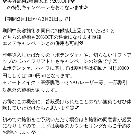
💎美容施術2種類以上で20%OFF💎
の特別キャンペーンをおこないます🎉
【期間:3月1日から3月31日まで】
期間中美容施術を同日に2種類以上受けていただくと、
どちらの施術も20%OFFの料金になります🙌🏻
エステキャンペーンとの併用も可能💖
昨年導入したばかりの〈ポテンツァ〉や、切らないリフトア
ップの〈ハイフリフト〉もキャンペーンの対象です😌
⚠️ポテンツァ、ハイフに関しては割引率は初回と同じ10000
円もしくは5000円offとなります。
⚠️アートメイク・医療脱毛・Q-YAGレーザー等、一部割引
対象外の施術があります。
お得なこの機会に、普段受けられたことのない施術もぜひ体
験していただけたらと思います😊💕
初めての施術をご予約いただく場合は各施術の同意書が必要
になりますので、まずは美容のカウンセリングからご予約を
お願いします💡