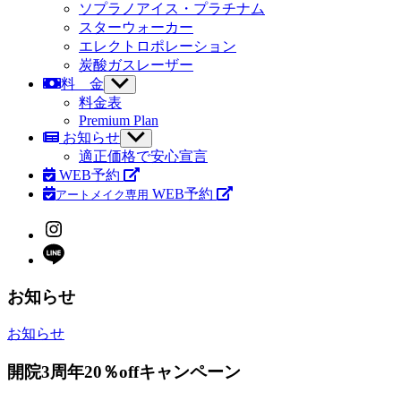
ソプラノアイス
・プラチナム
スターウォーカー
エレクトロポレーション
炭酸ガスレーザー
料 金
サ
ブ
料金表
メ
Premium Plan
ニ
お知らせ
サ
ュ
ブ
適正価格で安心宣言
ー
メ
WEB予約
を
ニ
WEB予約
アートメイク専用
表
ュ
示
ー
Instagram
を
LINE
表
示
お知らせ
カ
お知らせ
テ
開院3周年20％offキャンペーン
ゴ
リ