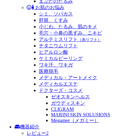
ス
まぶたのたるみ
お肌のお悩み
シミ、ソバカス
キ
肝斑、くすみ
小じわ、たるみ、肌のキメ
ン
毛穴・小鼻の黒ずみ、ニキビ
アルテミスリフト
（糸リフト）
ク
チタニウムリフト
ヒアルロン酸
リ
ケミカルピーリング
ワキ汗、ワキガ
ニ
医療脱毛
メディカル・アートメイク
ッ
メディカルエステ
ドクターズ・コスメ
ク
ゼオスキンヘルス
ガウディスキン
CLIGRAM
MARINI SKIN SOLUSIONS
Megamee（メガミー）
機器紹介
レビュー2