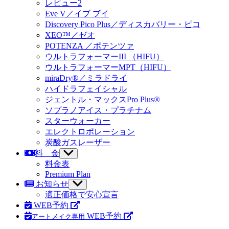
ブ
レビュー2
示
メ
Eve V
／イブ ブイ
ニ
Discovery Pico Plus
／ディスカバリー・ピコ
ュ
XEO™／ゼオ
ー
POTENZA
／ポテンツァ
を
ウルトラフォーマーIII
（HIFU）
表
示
ウルトラフォーマーMPT
（HIFU）
miraDry®／ミラドライ
ハイドラフェイシャル
ジェントル・マックス
Pro Plus®
ソプラノアイス
・プラチナム
スターウォーカー
エレクトロポレーション
炭酸ガスレーザー
料 金
サ
ブ
料金表
メ
Premium Plan
ニ
お知らせ
サ
ュ
ブ
適正価格で安心宣言
ー
メ
WEB予約
を
ニ
WEB予約
アートメイク専用
表
ュ
示