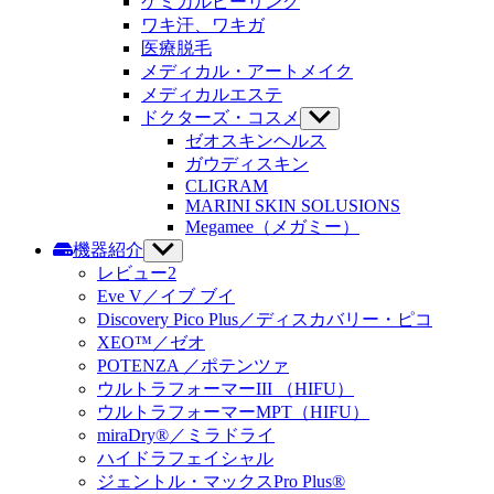
ケミカルピーリング
ワキ汗、ワキガ
医療脱毛
メディカル・アートメイク
メディカルエステ
ドクターズ・コスメ
サ
ブ
ゼオスキンヘルス
メ
ガウディスキン
ニ
CLIGRAM
ュ
MARINI SKIN SOLUSIONS
ー
Megamee（メガミー）
を
機器紹介
サ
表
ブ
レビュー2
示
メ
Eve V
／イブ ブイ
ニ
Discovery Pico Plus
／ディスカバリー・ピコ
ュ
XEO™／ゼオ
ー
POTENZA
／ポテンツァ
を
ウルトラフォーマーIII
（HIFU）
表
示
ウルトラフォーマーMPT
（HIFU）
miraDry®／ミラドライ
ハイドラフェイシャル
ジェントル・マックス
Pro Plus®