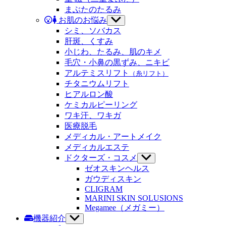
ュ
ニ
まぶたのたるみ
ー
ュ
お肌のお悩み
サ
を
ー
ブ
シミ、ソバカス
表
を
メ
示
肝斑、くすみ
表
ニ
示
小じわ、たるみ、肌のキメ
ュ
毛穴・小鼻の黒ずみ、ニキビ
ー
アルテミスリフト
（糸リフト）
を
チタニウムリフト
表
示
ヒアルロン酸
ケミカルピーリング
ワキ汗、ワキガ
医療脱毛
メディカル・アートメイク
メディカルエステ
ドクターズ・コスメ
サ
ブ
ゼオスキンヘルス
メ
ガウディスキン
ニ
CLIGRAM
ュ
MARINI SKIN SOLUSIONS
ー
Megamee（メガミー）
を
機器紹介
サ
表