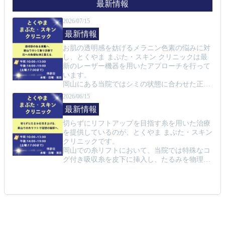
最新情報
2026/07/15
最新情報
お肌の透明感を妨げるメラニン色素の悩みに対
し、とくやま まぶた・スキン クリニックは最
新のレーザー機器を用いたアプローチを行って
います。

岡山にある当院ではシミの状態に合わせた正確
な診断と最適なレーザー波長の選択で、肌への
2026/06/15
負担を抑えつつ効率的に色素を分解するシミ取
最新情報
り治療を行うことが可能です。

そばかすや後天性真皮メラノサイトーシスな
切らずにリフトアップを目指す糸を用いた治療
ど、肌トラブルに対して専門的な知見から最適
を提供しているのが、とくやま まぶた・スキン 
な治療を提示いたします。

クリニックです。

お肌のトーンを明るく整えることで、毎日のメ
岡山での糸リフトにおいて、当院では特殊なコ
イクもより楽しくなるはずです。

グ付き吸収糸を皮下に挿入し、たるみを物理的
健やかな素肌を作るために、当院へご相談くだ
に引き上げることで、シャープなフェイスライ
さい。
ンを作り出しています。

患者様の皮膚の厚みやタルミの程度を診察し、
最適な本数や配置を検討して処置を行います。

処置直後から変化を実感しやすく、コラーゲン
の生成も促されるため、お肌のハリを維持する
ことが可能です。
