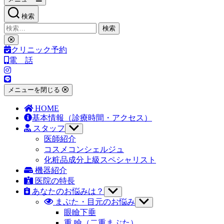
検索
検
索
検
対
索
クリニック予約
象:
を
電 話
閉
じ
る
メニューを閉じる
HOME
基本情報
（診療時間・アクセス）
スタッフ
サ
ブ
医師紹介
メ
コスメコンシェルジュ
ニ
化粧品成分上級スペシャリスト
ュ
機器紹介
ー
医院の特長
を
あなたのお悩みは？
表
サ
示
ブ
まぶた・目元のお悩み
サ
メ
ブ
眼瞼下垂
ニ
メ
重 瞼（二重まぶた）