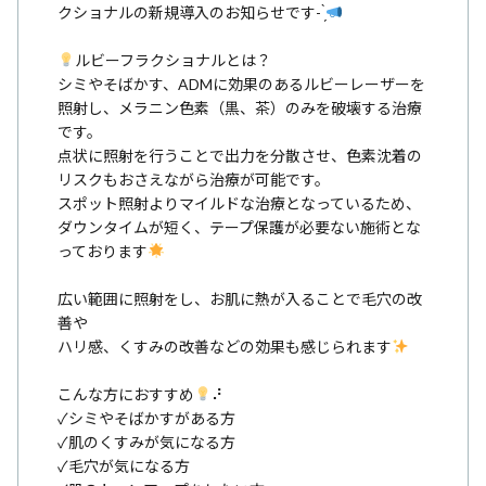
クショナルの新規導入のお知らせです- ̗̀
ルビーフラクショナルとは？
シミやそばかす、ADMに効果のあるルビーレーザーを
照射し、メラニン色素（黒、茶）のみを破壊する治療
です。
点状に照射を行うことで出力を分散させ、色素沈着の
リスクもおさえながら治療が可能です。
スポット照射よりマイルドな治療となっているため、
ダウンタイムが短く、テープ保護が必要ない施術とな
っております
広い範囲に照射をし、お肌に熱が入ることで毛穴の改
善や
ハリ感、くすみの改善などの効果も感じられます
こんな方におすすめ
⠜
✓シミやそばかすがある方
✓肌のくすみが気になる方
✓毛穴が気になる方