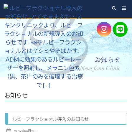
と
く
や
ま
ま
ぶ
た・
ス
キ
ン
お知らせ
ク
リ
ルビーフラクショナル導入のお知らせ
ニ
ッ
投
2026年4月3日