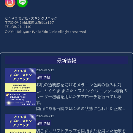
Instagram
LINE
とくやま まぶた・スキン クリニック
〒700-0945 岡山市南区新保1615-7
TEL. 086-241-1110
© 2021 Tokuyama Eyelid Skin Clinic, All rights reserved.
最新情報
2026/07/15
最新情報
お肌の透明感を妨げるメラニン色素の悩みに対
し、とくやま まぶた・スキン クリニックは最新の
レーザー機器を用いたアプローチを行っていま
す。

岡山にある当院ではシミの状態に合わせた正確な
診断と最適なレーザー波長の選択で、肌への負担
2026/06/15
を抑えつつ効率的に色素を分解するシミ取り治療
最新情報
を行うことが可能です。

切らずにリフトアップを目指す糸を用いた治療を
そばかすや後天性真皮メラノサイトーシスなど、