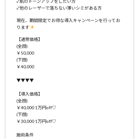
✓肌のトーンアップをしたい方
✓他のレーザーで落ちない薄いシミがある方
現在、期間限定でお得な導入キャンペーンを行ってお
ります
【通常価格】
(全顔)
￥50,000
(下顔)
￥40,000
▼▼▼▼
【導入価格】
(全顔)
￥40,000 1万円off♡
(下顔)
￥30,000 1万円off♡
施術条件