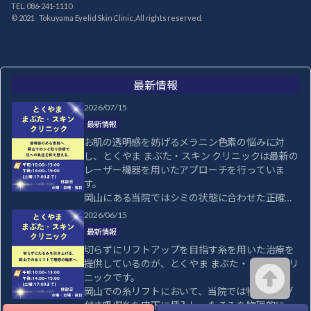
TEL. 086-241-1110
© 2021 Tokuyama Eyelid Skin Clinic, All rights reserved.
最新情報
2026/07/15
最新情報
お肌の透明感を妨げるメラニン色素の悩みに対
し、とくやま まぶた・スキン クリニックは最新の
レーザー機器を用いたアプローチを行っていま
す。

岡山にある当院ではシミの状態に合わせた正確な
診断と最適なレーザー波長の選択で、肌への負担
2026/06/15
を抑えつつ効率的に色素を分解するシミ取り治療
最新情報
を行うことが可能です。

切らずにリフトアップを目指す糸を用いた治療を
そばかすや後天性真皮メラノサイトーシスなど、
提供しているのが、とくやま まぶた・スキン クリ
肌トラブルに対して専門的な知見から最適な治療
ニックです。

を提示いたします。

岡山での糸リフトにおいて、当院では特殊なコグ
お肌のトーンを明るく整えることで、毎日のメイ
付き吸収糸を皮下に挿入し、たるみを物理的に引
クもより楽しくなるはずです。
