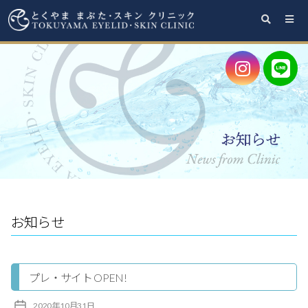
と
く
や
ま
ま
ぶ
た・
ス
キ
ン
お知らせ
ク
リ
プレ・サイト OPEN!
ニ
ッ
投
2020年10月31日